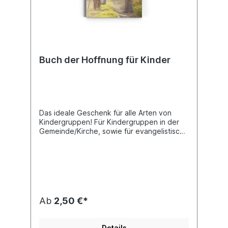
Partager l'Évangile de Jésus est une
excellente ressource pour les personnes
ayant une déficience intellectuelle
Buch der Hoffnung für Kinder
Das ideale Geschenk für alle Arten von
Kindergruppen! Für Kindergruppen in der
Gemeinde/Kirche, sowie für evangelistische
Kindergruppen und Aktionen bietet sich das
Buch „Das Buch von Jesus“ als echtes
Highlight an. Dieses Buch erzählt Gottes
Heilsplan auf kindgerechte Art. Es beginnt
mit der Schöpfung und dem Sündenfall,
dann folgen die Geschichten von Kain und
Abel, Noah und die Prophezeiungen von
Ab
2,50 €*
Jesaja über den kommenden Messias.
Anschließend kommt die Geschichte von
Jesus: wer er war, was er tat und was er
Details