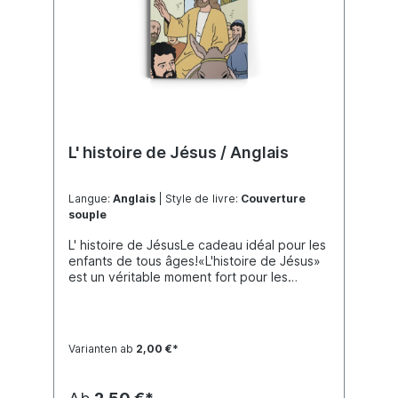
L' histoire de Jésus / Anglais
Langue:
Anglais
| Style de livre:
Couverture
souple
L' histoire de JésusLe cadeau idéal pour les
enfants de tous âges!«L'histoire de Jésus»
est un véritable moment fort pour les
groupes d'enfants au sein des églises, de la
communaute, ainsi que pour les groupes de
jeunes et les campagnes
d'évangélisation.Le plan de salut de Dieu y
Varianten ab
2,00 €*
est raconté d'une manière adaptée aux
enfants. Il commence par la création et la
chute de l'homme, suivis par les histoires de