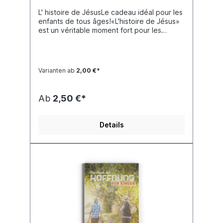
L' histoire de JésusLe cadeau idéal pour les
enfants de tous âges!«L'histoire de Jésus»
est un véritable moment fort pour les
groupes d'enfants au sein des églises, de la
communaute, ainsi que pour les groupes de
jeunes et les campagnes
d'évangélisation.Le plan de salut de Dieu y
Varianten ab
2,00 €*
est raconté d'une manière adaptée aux
enfants. Il commence par la création et la
chute de l'homme, suivis par les histoires de
Ab
2,50 €*
Caïn et Abel, Noé et les prophéties d'Ésaïe
sur la venue du Messie. Puis vient l'histoire
de Jésus: qui il était, ce qu'il a fait et ce qu'il
Details
a enseigné (les paraboles), sa mort et sa
résurrection et, à la fin du livre, des
instructions sur la façon de recevoir Jésus
dans son cœur.Les histoires sont illustrées
de BD en couleurs. Des passages bibliques
sélectionnés, des explications et des
suggestions sont proposés au lecteur. Il
compte 144 pages.«L'histoire de Jésus»
convient aux enfants de 6 à 13 ans.
Convient également aux adolescents ou
aux adultes qui ont des difficultés à lire.