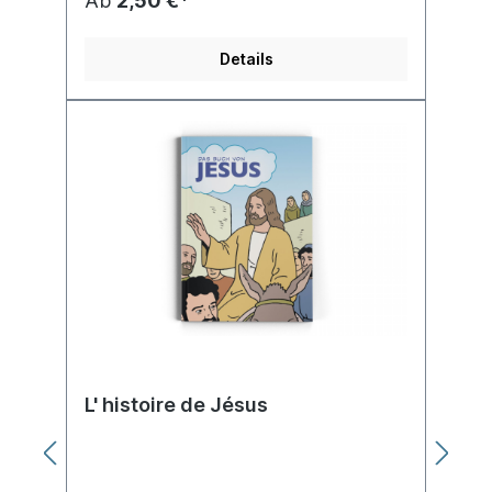
Ab
2,50 €*
Caïn et Abel, Noé et les prophéties d'Ésaïe
sur la venue du Messie. Puis vient l'histoire
de Jésus: qui il était, ce qu'il a fait et ce qu'il
Details
a enseigné (les paraboles), sa mort et sa
résurrection et, à la fin du livre, des
instructions sur la façon de recevoir Jésus
dans son cœur.Les histoires sont illustrées
de BD en couleurs. Des passages bibliques
sélectionnés, des explications et des
suggestions sont proposés au lecteur. Il
compte 144 pages.«L'histoire de Jésus»
convient aux enfants de 6 à 13 ans.
Convient également aux adolescents ou
aux adultes qui ont des difficultés à lire.
Partager l'Évangile de Jésus est une
excellente ressource pour les personnes
ayant une déficience intellectuelle
L' histoire de Jésus