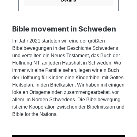
lehrte (Gleichnisse), sein Tod und seine
Auferstehung und am Ende des Buches
eine Anleitung, wie man Jesus in sein Herz
aufnehmen kann. Die Geschichten sind in
farbenfrohen Comiczeichnungen
Bible movement in Schweden
ausgeführt. Dazu gibt es ausgewählte
Bibelstellen, Erklärungen und Anregungen.
Im Jahr 2021 starteten wir eine der größten
Es hat 144 Seiten. „Das Buch von Jesus“
eignet sich für Kinder von 6 bis 13 Jahren.
Bibelbewegungen in der Geschichte Schwedens
Auch für Teenager oder Erwachsene, die
und verteilten ein Neues Testament, das Buch der
Schwierigkeiten mit dem Lesen haben, ist
Hoffnung NT, an jeden Haushalt in Schweden. Wo
das Buch geeignet. Für Menschen mit einer
geistigen Behinderung ist es ein
immer wir eine Familie sehen, legen wir ein Buch
hervorragendes Hilfsmittel, das Evangelium
der Hoffnung für Kinder, eine Kinderbibel mit Gottes
von Jesus zu erzählen.
Heilsplan, in den Briefkasten. Wir haben mit einigen
lokalen Ortsgemeinden zusammengearbeitet, vor
allem im Norden Schwedens. Die Bibelbewegung
ist eine Kooperation zwischen der Bibelmission und
Bible for the Nations.