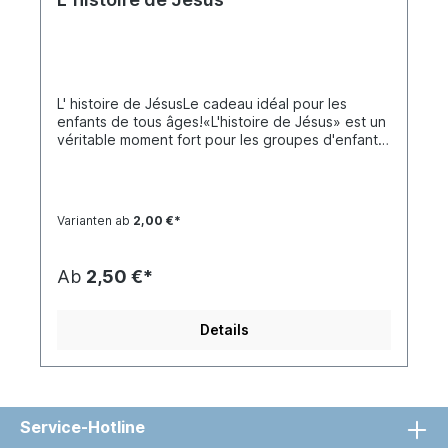
L' histoire de JésusLe cadeau idéal pour les
enfants de tous âges!«L'histoire de Jésus» est un
véritable moment fort pour les groupes d'enfants
au sein des églises, de la communaute, ainsi que
pour les groupes de jeunes et les campagnes
d'évangélisation.Le plan de salut de Dieu y est
raconté d'une manière adaptée aux enfants. Il
Varianten ab
2,00 €*
commence par la création et la chute de l'homme,
suivis par les histoires de Caïn et Abel, Noé et les
prophéties d'Ésaïe sur la venue du Messie. Puis
Ab
2,50 €*
vient l'histoire de Jésus: qui il était, ce qu'il a fait
et ce qu'il a enseigné (les paraboles), sa mort et
sa résurrection et, à la fin du livre, des
Details
instructions sur la façon de recevoir Jésus dans
son cœur.Les histoires sont illustrées de BD en
couleurs. Des passages bibliques sélectionnés,
des explications et des suggestions sont
proposés au lecteur. Il compte 144
Service-Hotline
pages.«L'histoire de Jésus» convient aux enfants
de 6 à 13 ans. Convient également aux