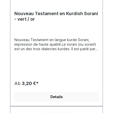
Nouveau Testament en Kurdish Sorani
- vert / or
Nouveau Testament en langue kurde Sorani,
impression de haute qualité.Le sorani (ou soranî)
est un des trois dialectes kurdes. Il est parlé par
une grande partie des Kurdes d'Iran et d’Irak, soit
environ 30 % des kurdophones. Il s’agit d’une
langue indo-européenne du groupe des langues
iraniennes. Kurdish New Testament
(Sorani)Copyright © 1998, 2011 by Biblica, Inc.®
Ab
3,20 €*
Details