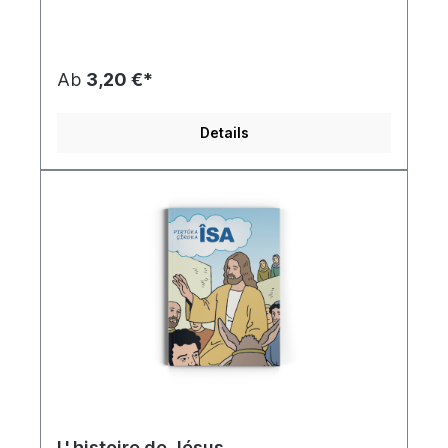
iraniennes. Kurdish New Testament
(Sorani)Copyright © 1998, 2011 by Biblica, Inc.®
Ab
3,20 €*
Details
L' histoire de Jésus