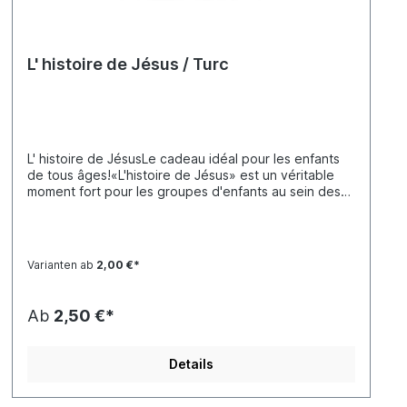
L' histoire de Jésus / Turc
L' histoire de JésusLe cadeau idéal pour les enfants
de tous âges!«L'histoire de Jésus» est un véritable
moment fort pour les groupes d'enfants au sein des
églises, de la communaute, ainsi que pour les
groupes de jeunes et les campagnes
d'évangélisation.Le plan de salut de Dieu y est
raconté d'une manière adaptée aux enfants. Il
Varianten ab
2,00 €*
commence par la création et la chute de l'homme,
suivis par les histoires de Caïn et Abel, Noé et les
prophéties d'Ésaïe sur la venue du Messie. Puis vient
Ab
2,50 €*
l'histoire de Jésus: qui il était, ce qu'il a fait et ce qu'il
a enseigné (les paraboles), sa mort et sa résurrection
et, à la fin du livre, des instructions sur la façon de
Details
recevoir Jésus dans son cœur.Les histoires sont
illustrées de BD en couleurs. Des passages bibliques
sélectionnés, des explications et des suggestions