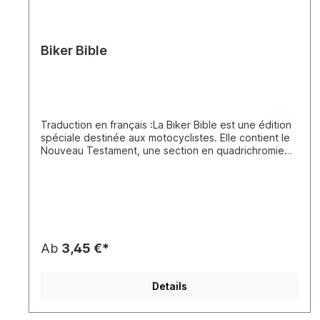
Biker Bible
Traduction en français :La Biker Bible est une édition
spéciale destinée aux motocyclistes. Elle contient le
Nouveau Testament, une section en quadrichromie
avec des témoignages personnels de motards venus
de toute l’Europe qui partagent leurs expériences
avec Dieu, ainsi que les adresses de clubs et
d’organisations motocyclistes chrétiens européens. Il
s’agit d’une édition attrayante du Nouveau
Testament. Le tirage total des Biker Bibles
européennes dépasse 1 073 000 exemplaires en 23
Ab
3,45 €*
langues.Ce n’est que grâce à la coopération de
différents clubs de motards chrétiens et
d’organisations motocyclistes en Europe que le projet
Details
de la Biker Bible a pu être réalisé. En travaillant
ensemble, nous avons pris conscience que la
communion joue un rôle essentiel dans la vie des