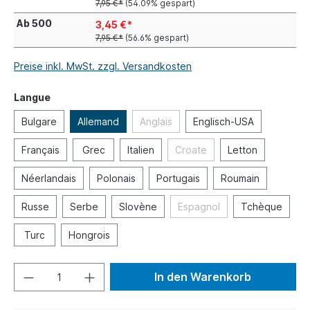
7,95 €*
(54.09% gespart)
Ab
500
3,45 €*
7,95 €*
(56.6% gespart)
Preise inkl. MwSt. zzgl. Versandkosten
Langue
Bulgare
Allemand
Anglais
Englisch-USA
Français
Grec
Italien
Croate
Letton
Néerlandais
Polonais
Portugais
Roumain
Russe
Serbe
Slovène
Espagnol
Tchèque
Turc
Hongrois
In den Warenkorb