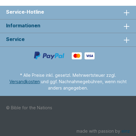
Service-Hotline
Informationen
Service
* Alle Preise inkl. gesetzl. Mehrwertsteuer zzgl.
Versandkosten
und ggf. Nachnahmegebühren, wenn nicht
anders angegeben.
© Bible for the Nations
made with passion by
einz