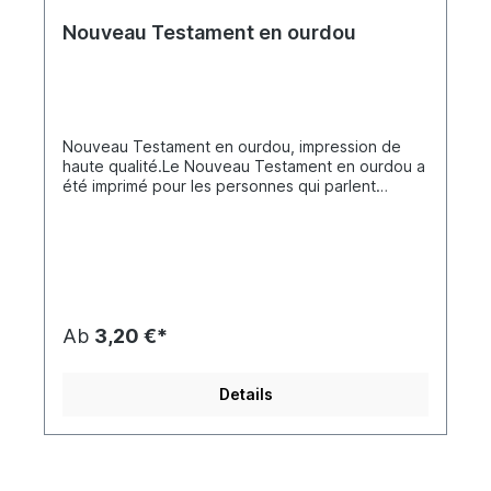
Nouveau Testament en ourdou
Nouveau Testament en ourdou, impression de
haute qualité.Le Nouveau Testament en ourdou a
été imprimé pour les personnes qui parlent
l'ourdou comme langue maternelle ou langue
étrangère, comme les réfugiés parlant l'ourdou,
les Pakistanais, les Indiens et bien
d'autres.L'ourdou est le plus courant en Asie du
Sud, comme il est parlé au Pakistan ou dans
certains États indiens à forte population
musulmane. Environ 95 millions de personnes
Ab
3,20 €*
parlent l'ourdou comme langue maternelle et 155
millions comme langue
étrangère.
Details
The Old and New Testament in
Modern UrduTranslated from the Original Hebrew,
Aramaic and Greek Urdu Geo Version (UGV)
© 2010 Geolink Resource Consultants, LLC