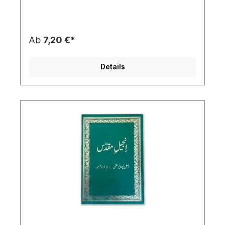
est le plus courant en Asie du Sud, comme parlé
au Pakistan ou dans certains États indiens à forte
population musulmane. Environ 95 millions de
personnes parlent l'ourdou comme langue
Ab
7,20 €*
maternelle et 155 millions comme langue
étrangère. The Old and New Testament in
Modern UrduTranslated from the Original Hebrew,
Details
Aramaic and GreekUrdu Geo Version (UGV)©
2010 Geolink Resource Consultants, LLC