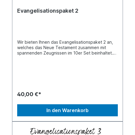
Evangelisationspaket 2
Wir bieten Ihnen das Evangelisationspaket 2 an,
welches das Neue Testament zusammen mit
spannenden Zeugnissen im 10er Set beinhaltet.
Außerdem umfasst es jeweils zwei Exemplare der
„Bücher der Hoffnung“, sowie die „Frauen-,
Kicker-, Street- und Survival-Bibel“. Jede Bibel
enthält zu dem Neuen Testament noch
spannende Zeugnisse.
40,00 €*
In den Warenkorb