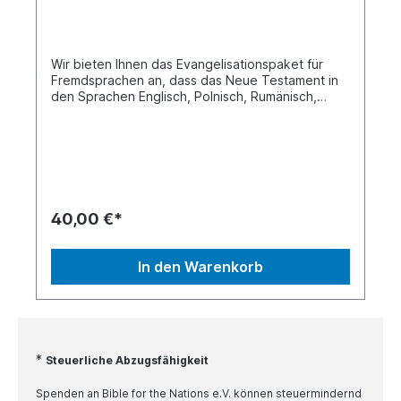
Wir bieten Ihnen das Evangelisationspaket für
Fremdsprachen an, dass das Neue Testament in
den Sprachen Englisch, Polnisch, Rumänisch,
Russisch und Ukrainisch als 10er Set umfasst.
Geeignet für jeden Urlaub oder Stadteinsatz.
40,00 €*
In den Warenkorb
*
Steuerliche Abzugsfähigkeit
Spenden an Bible for the Nations e.V. können steuermindernd