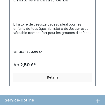
L' histoire de JésusLe cadeau idéal pour les
enfants de tous âges!«L'histoire de Jésus» est un
véritable moment fort pour les groupes d'enfants
au sein des églises, de la communaute, ainsi que
pour les groupes de jeunes et les campagnes
d'évangélisation.Le plan de salut de Dieu y est
raconté d'une manière adaptée aux enfants. Il
Varianten ab
2,00 €*
commence par la création et la chute de l'homme,
suivis par les histoires de Caïn et Abel, Noé et les
prophéties d'Ésaïe sur la venue du Messie. Puis
Ab
2,50 €*
vient l'histoire de Jésus: qui il était, ce qu'il a fait
et ce qu'il a enseigné (les paraboles), sa mort et
sa résurrection et, à la fin du livre, des
Details
instructions sur la façon de recevoir Jésus dans
son cœur.Les histoires sont illustrées de BD en
couleurs. Des passages bibliques sélectionnés,
des explications et des suggestions sont
proposés au lecteur. Il compte 144
Service-Hotline
pages.«L'histoire de Jésus» convient aux enfants
de 6 à 13 ans. Convient également aux