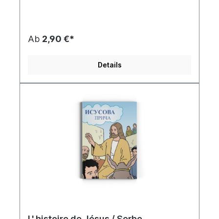
de vie de bikers qui ont vécu Dieu dans notre
époque. Notre désir est que des personnes de
différentes églises et de différents groupes de
bikers trouvent une base commune grâce à la
Ab
2,90 €*
Biker Bible. La Biker Bible veut être une source
de force et d’inspiration, ainsi qu’une aide
concrète pour la vie.
Details
L' histoire de Jésus / Serbe