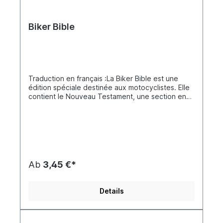
Biker Bible
Traduction en français :La Biker Bible est une
édition spéciale destinée aux motocyclistes. Elle
contient le Nouveau Testament, une section en
quadrichromie avec des témoignages personnels
de motards venus de toute l’Europe qui partagent
leurs expériences avec Dieu, ainsi que les
adresses de clubs et d’organisations
motocyclistes chrétiens européens. Il s’agit d’une
édition attrayante du Nouveau Testament. Le
tirage total des Biker Bibles européennes
Ab
3,45 €*
dépasse 1 073 000 exemplaires en 23
langues.Ce n’est que grâce à la coopération de
différents clubs de motards chrétiens et
Details
d’organisations motocyclistes en Europe que le
projet de la Biker Bible a pu être réalisé. En
travaillant ensemble, nous avons pris conscience
que la communion joue un rôle essentiel dans la