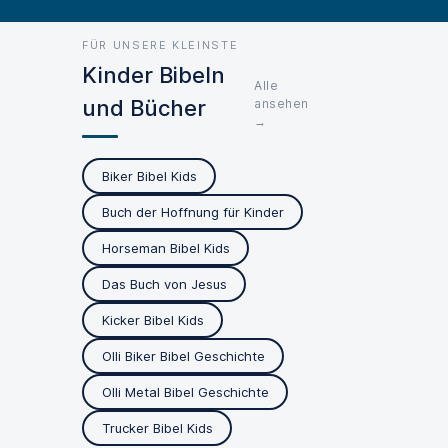
FÜR UNSERE KLEINSTE
Kinder Bibeln
Alle
und Bücher
ansehen
→
Biker Bibel Kids
Buch der Hoffnung für Kinder
Horseman Bibel Kids
Das Buch von Jesus
Kicker Bibel Kids
Olli Biker Bibel Geschichte
Olli Metal Bibel Geschichte
Trucker Bibel Kids