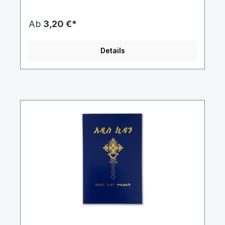
Somalie et dans les régions voisines aujourd'hui.
La langue du peuple somalien est également
utilisée par toutes les minorités en
Ab
3,20 €*
Somalie.L'arabe et - héritage de l'époque
coloniale - l'italien et l'anglais sont également
utilisés comme langues commerciales et
Details
éducatives. Une petite partie des bantous
somaliens a conservé la langue bantoue Zigula.
Sur la côte, de petites minorités (les Bajuni dans
et autour de Kismayo et les Brawanese à
Baraawe) parlent les dialectes du swahili.En tant
que seul État africain en dehors de la Tanzanie, la
Somalie s'est éloignée de l'utilisation des langues
coloniales européennes après son
indépendance. Les nationalistes somaliens se
sont efforcés de normaliser et d'écrire le
somalien. Cela a été réalisé en 1972 sous Siad
Barre et en a fait la langue officielle. Le somali
s'est rapidement imposé dans l'administration,
l'éducation et les médias, tandis que l'italien,
l'anglais et l'arabe ont perdu de leur importance
en conséquence. La variante Maha Tiri (Maxaa
Tiri), principalement parlée dans le nord, a servi
de base au somali standard; L'autre variante
principale est Maay, qui est répandue dans le