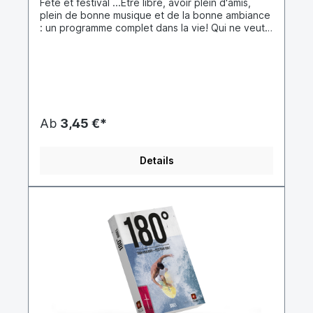
Fête et festival ...Être libre, avoir plein d'amis,
plein de bonne musique et de la bonne ambiance
: un programme complet dans la vie! Qui ne veut
pas de ça ?? !! Dans ce livre, vous pouvez lire
des témoignages de nombreux fêtards et
festivaliers. Ils parlent de leur vie ouvertement et
honnêtement. Ce livre contient tout le Nouveau
Testament ainsi que des histoires, des prières et
des informations fortes, captivantes et
magnifiques. La Festival Bible et des festivals est
Ab
3,45 €*
faite pour toutes les personnes qui aiment faire la
fête et assister aux festivals.
Details