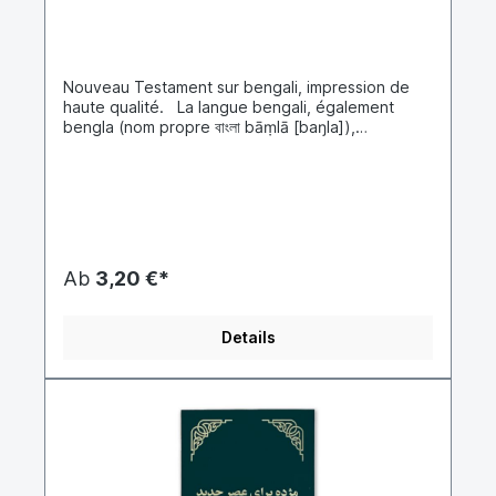
Nouveau Testament sur bengali, impression de
haute qualité. La langue bengali, également
bengla (nom propre বাংলা bāṃlā [baŋla]),
appartient à la branche indo-aryenne du sous-
groupe indo-iranien des langues indo-
européennes. Le bengali est parlé comme langue
maternelle par plus de 200 millions de personnes,
principalement au Bangladesh et en Inde (État du
Bengale occidental). Cela fait du bengali l'une
des langues les plus parlées au monde.Bengali
Ab
3,20 €*
Living New TestamentCopyright © 2007 by
Biblica, lnc.®
Details