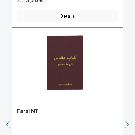
Ab
3,20 €*
persan parlée principalement en
Afghanistan.C'est la principale langue
d'Afghanistan et partage le statut de langue
Details
officielle du pays avec le pachto. Elle est la
langue principale pour environ les trois-quarts de
la population, soit 24 millions de personnes issues
principalement de peuples iraniens, et est
essentiellement parlée dans le nord et l'ouest du
pays, ainsi qu'à Kaboul. Elle est pratiquée par : les
Hazaras (qui parlent plutôt un dialecte issu du
dari, le hazaragi), les Tadjiks, les Aïmaks, certains
Pachtounes citadins (notamment dans le nord du
pays ou dans la région de Kaboul), ainsi que par
les peuples turcophones comme les Ouzbeks ou
les Turkmènes.Le dari est donc une langue qui
peut être parlée et lue par de nombreuses
personnes et ne devrait donc pas manquer dans
l'offre Bible for the Nations.The Holy BibleDari
languageTDV08 Texts and Maps © 2008 UBS
Farsi NT