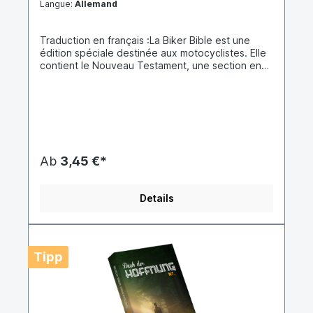
Langue:
Allemand
Traduction en français :La Biker Bible est une
édition spéciale destinée aux motocyclistes. Elle
contient le Nouveau Testament, une section en
quadrichromie avec des témoignages personnels
de motards venus de toute l’Europe qui partagent
leurs expériences avec Dieu, ainsi que les
adresses de clubs et d’organisations
motocyclistes chrétiens européens. Il s’agit d’une
édition attrayante du Nouveau Testament. Le
tirage total des Biker Bibles européennes
Ab
3,45 €*
dépasse 1 073 000 exemplaires en 23
langues.Ce n’est que grâce à la coopération de
différents clubs de motards chrétiens et
Details
d’organisations motocyclistes en Europe que le
projet de la Biker Bible a pu être réalisé. En
travaillant ensemble, nous avons pris conscience
que la communion joue un rôle essentiel dans la
vie des motocyclistes et qu’il existe une très forte
Tipp
solidarité entre les bikers.Comme tout biker le
sait, rien ne fonctionne sans carburant, même si
l’on possède la plus belle moto (Harley-Davidson,
Kawasaki, Yamaha) avec une énorme puissance.