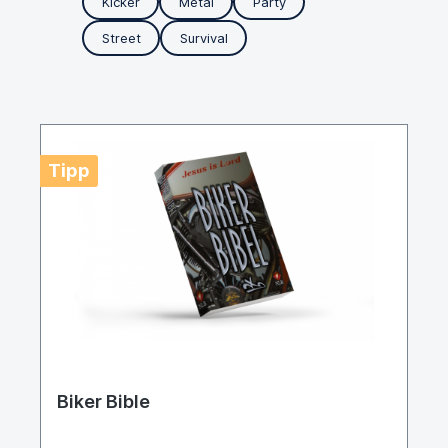
Kicker
Metal
Party
Street
Survival
Tipp
Biker Bible