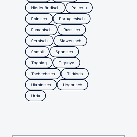
Niederländisch
Paschtu
Polnisch
Portugiesisch
Rumänisch
Russisch
Serbisch
Slowenisch
Somali
Spanisch
Tagalog
Tigrinya
Tschechisch
Türkisch
Ukrainisch
Ungarisch
Urdu