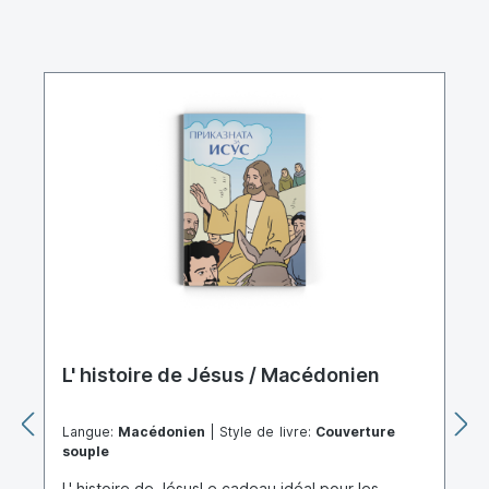
L' histoire de Jésus / Macédonien
Langue:
Macédonien
| Style de livre:
Couverture
souple
L' histoire de JésusLe cadeau idéal pour les