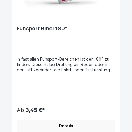
Funsport Bibel 180°
In fast allen Funsport-Bereichen ist der 180° zu
finden. Diese halbe Drehung am Boden oder in
der Luft verändert die Fahrt- oder Blickrichtung.
Das Bibel-Projekt 180° soll Menschen eine
Grundlage sein ...Train your Body - Feed your
Soul! Wahre Geschichten von gestern und
heute. 180°
Funsport Bibel180° bedeutet Anspannung. 180°
bedeutet Veränderung. Alles anders, nichts wie
zuvor. Mit Vollgas in die Gegenrichtung.
Ab
3,45 €*
Gewöhnungssache und doch immer wieder
ungewohnt. Ob ultimative Herausforderung,
lässige Comboerweiterung, Pre-Move zum Rail
Details
oder selbstverständliche Drehung beim Air in der