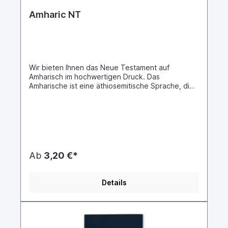
sud, mais il existe également d'autres dialectes.La
constitution transitoire somalienne de 2004
Amharic NT
établit le somali (Maay et Maha Tiri) et l'arabe
comme langues officielles. L'italien et l'anglais ont
le statut de langue secondaire.© Society for
International Ministries, 2008Published byThe
Bible Society of Kenya
Wir bieten Ihnen das Neue Testament auf
Amharisch im hochwertigen Druck. Das
Amharische ist eine äthiosemitische Sprache, die
im nördlichen Zentraläthiopien als Muttersprache
von den Amharen gesprochen wird. Daneben ist
sie die bedeutendste Verkehrssprache
Äthiopiens und wird in allen Städten des Landes
gesprochen. Sie ist laut Volkszählung von 2007
mit 19,87 Mio. Sprechern (26,89 % der
Gesamtbevölkerung) nach dem Oromo die
Ab
3,20 €*
äthiopische Sprache mit der zweitgrößten Zahl an
Muttersprachlern. Außerdem wird sie von sehr
vielen Einwohnern Äthiopiens als Zweitsprache
Details
gesprochen. Amharisch wird dabei mit der
äthiopischen Schrift geschrieben und ist die
offizielle Arbeits- und Amtssprache auf der Ebene
der Zentralregierung und Arbeitssprache in fünf
Bundesstaaten Äthiopiens. Amharisch wird auch in