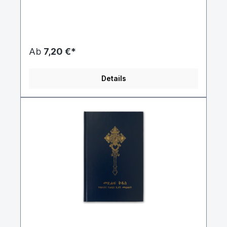
qui parlent le farsi comme langue maternelle ou
deuxième langue, par ex. Réfugiés ou Afghans,
Iraniens, Tadjiks, Ouzbeks et bien d'autres. Le
farsi est une langue dérivée du persan et est
maintenant une langue majeure en Asie
occidentale et centrale. 60 à 70 millions de
Ab
7,20 €*
personnes parlent le farsi comme langue
maternelle et 50 autres millions comme deuxième
langue étrangère. En Afghanistan, en Iran, au
Details
Tadjikistan et en Ouzbékistan, la langue est la
langue officielle et est également utilisée au
Pakistan, en Inde, en Turquie, au Turkménistan,
en Irak …