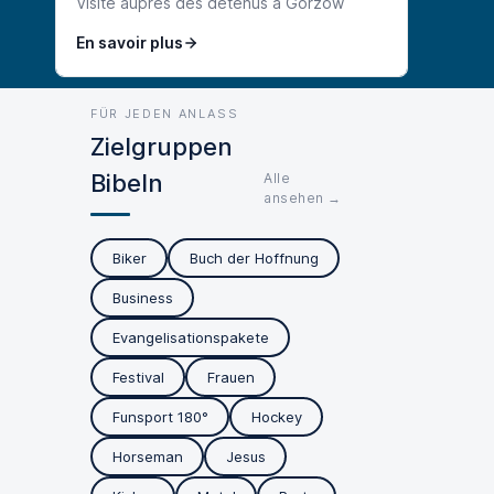
Visite auprès des détenus à Gorzów
En savoir plus
FÜR JEDEN ANLASS
Zielgruppen
Bibeln
Alle
ansehen →
Biker
Buch der Hoffnung
Business
Evangelisationspakete
Festival
Frauen
Funsport 180°
Hockey
Horseman
Jesus