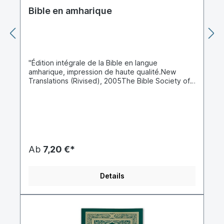
Bible en amharique
"Édition intégrale de la Bible en langue
amharique, impression de haute qualité.New
Translations (Rivised), 2005The Bible Society of
EthiopiaL’amharique /amaʁik/b Écouter (en
amharique : አማርኛ /amarɨɲːa/ Écouter) est une
langue chamito-sémitique de la famille des
langues sémitiques, une famille au sein de
laquelle elle occupe, en termes de locuteurs, la
deuxième place après l'arabe.En raison de la
politique linguistique avant la chute du Derg, la
Ab
7,20 €*
langue est parlée en Éthiopie par une majorité de
la population, soit comme langue maternelle —
majoritairement par les Amharas —, soit comme
Details
langue seconde ou véhiculaire.Depuis l'entrée en
vigueur de la Constitution de 1994, l'amharique a
perdu son statut de langue officielle unique,
l'article 5-1 affirmant la reconnaissance par l'État
du même statut pour toutes les langues