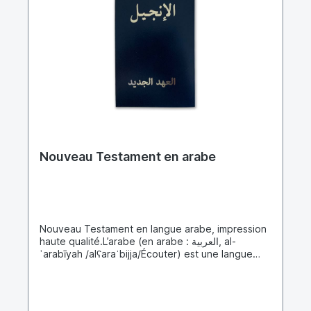
Eritrea von in Äthiopien aufgewachsenen Eritreern
und älteren Menschen, welche die äthiopische
Herrschaft erlebt haben, gesprochen. In Dschibuti
lebende äthiopische Einwanderer und
Arbeitsimmigranten sprechen ebenfalls oft
Amharisch. Amharisch ist damit eine Sprache, die
von vielen Menschen gesprochen und gelesen
werden kann und darf deswegen auch nicht im
Angebot von Bible for the Nations fehlen.
Nouveau Testament en arabe
Nouveau Testament en langue arabe, impression
haute qualité.L’arabe (en arabe : العربية, al-
ʿarabīyah /alʕaraˈbijja/Écouter) est une langue
afro-asiatique de la famille des langues
sémitiques. Avec un nombre de pratiquants
estimé entre 315 421 3001 et 375 millions de
personnes au sein du monde arabe et de la