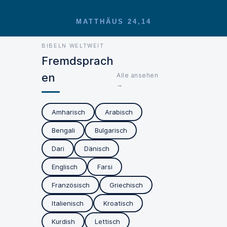
MATTHÄUS 24,14
BIBELN WELTWEIT
Fremdsprach
en
Alle ansehen
→
Amharisch
Arabisch
Bengali
Bulgarisch
Dari
Dänisch
Englisch
Farsi
Französisch
Griechisch
Italienisch
Kroatisch
Kurdish
Lettisch