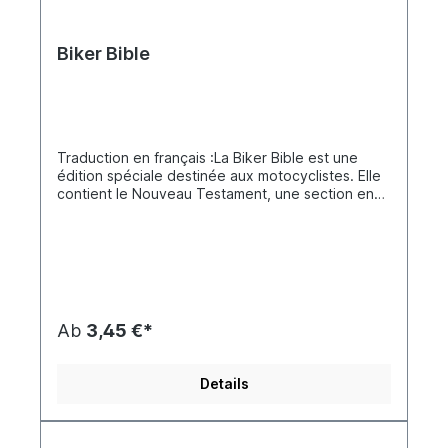
Biker Bible
Traduction en français :La Biker Bible est une
édition spéciale destinée aux motocyclistes. Elle
contient le Nouveau Testament, une section en
quadrichromie avec des témoignages personnels
de motards venus de toute l’Europe qui partagent
leurs expériences avec Dieu, ainsi que les
adresses de clubs et d’organisations
motocyclistes chrétiens européens. Il s’agit d’une
édition attrayante du Nouveau Testament. Le
tirage total des Biker Bibles européennes
Ab
3,45 €*
dépasse 1 073 000 exemplaires en 23
langues.Ce n’est que grâce à la coopération de
différents clubs de motards chrétiens et
Details
d’organisations motocyclistes en Europe que le
projet de la Biker Bible a pu être réalisé. En
travaillant ensemble, nous avons pris conscience
que la communion joue un rôle essentiel dans la