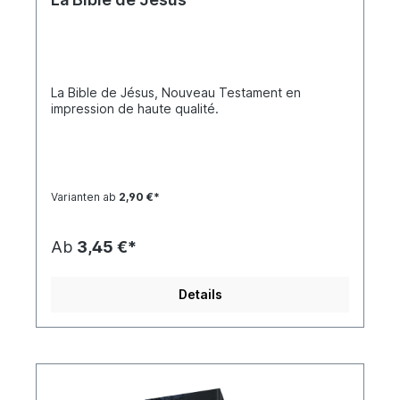
hockey sur glace — et tu vas le découvrir dès
maintenant. 🏒📖
La Bible de Jésus, Nouveau Testament en
impression de haute qualité.
Varianten ab
2,90 €*
Ab
3,45 €*
Details