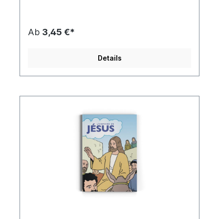
tous ceux qui aiment le Metal & le hard rock !C'est
une bible qui nous fait sentir à l'aise, nous les fans
de métal, car en plus du Nouveau Testament on
trouve également les témoignages intéressants
Ab
3,45 €*
de NickoMcBrain, Tommy Aldridge, Brian Welch et
quelques autres, des musiciens de Métal et des
fans qui ont réalisé que la bible a encore quelque
Details
chose à nous dire aujourd'hui.Si vous lisez la Bible
en métal, vous trouverez toutes sortes de choses
sur le personnage principal du livre : le radical, le
courageux, le rebelle aux cheveux longs qui n'a
pas résisté pour s'attaquer à l'hypocrisie
qu'avaient créée les leaders de son temps. Mais
c'était aussi un homme qui a pris soin de ceux qui
et regardait l'autre de haut. Ce Rebelle Jésus-
Christ se souciait tellement de nous qu'il était
même prêt à être tué sur la croix à notre place ! Il
a sacrifié sa vie pour nous. Mais sa mort n'étaitpas
la fin : il s'est relevé à nouveau. C'est pourquoi il a
pardonné les péchés de tous ceux qui croient en
lui, et que chacun peut avoir une relation
personnelle avec Dieudans cette vie et au-delà. Il
s'agit là du Message principal de la Bible.L'idée
derrière cette édition spéciale est que la Bible
pour que tous ceux d'entre nous qui vivent avec