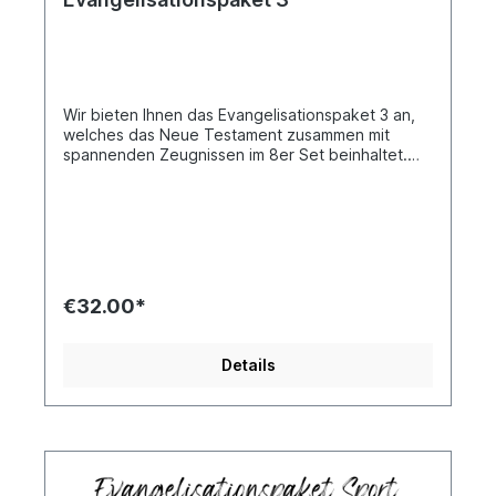
Wir bieten Ihnen das Evangelisationspaket 3 an,
welches das Neue Testament zusammen mit
spannenden Zeugnissen im 8er Set beinhaltet.
Außerdem umfasst es jeweils zwei Exemplare der
„Bücher der Hoffnung“, sowie die „Festival-,
Metal- und Street-Bibel“. Jede Bibel enthält zu
dem Neuen Testament noch spannende
Zeugnisse.
€32.00*
Details