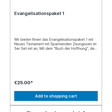
Evangelisationspaket 1
Wir bieten Ihnen das Evangelisationspaket 1 mit
Neues Testament mit Spannenden Zeungissen im
5er Set mit an, Mit dem "Buch der Hoffnung", der
"Frauen, Kicker, Street und Survival Bibel". Jede
Bibel enthält zu dem Neuen Testament noch
spannende Zeugnisse.
€25.00*
Add to shopping cart