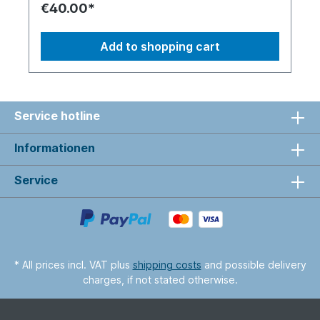
€40.00*
Add to shopping cart
Service hotline
Informationen
Service
* All prices incl. VAT plus
shipping costs
and possible delivery
charges, if not stated otherwise.