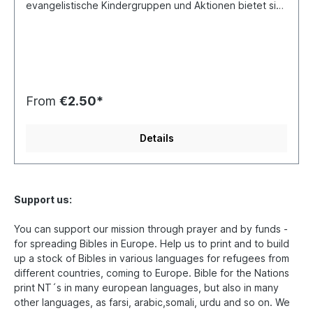
evangelistische Kindergruppen und Aktionen bietet sich
das Buch „Das Buch von Jesus“ als echtes Highlight an.
Dieses Buch erzählt Gottes Heilsplan auf kindgerechte
Art. Es beginnt mit der Schöpfung und dem Sündenfall,
dann folgen die Geschichten von Kain und Abel, Noah
und die Prophezeiungen von Jesaja über den
kommenden Messias. Anschließend kommt die
Geschichte von Jesus: wer er war, was er tat und was
From
€2.50*
er lehrte (Gleichnisse), sein Tod und seine
Auferstehung und am Ende des Buches eine Anleitung,
wie man Jesus in sein Herz aufnehmen kann. Die
Details
Geschichten sind in farbenfrohen Comiczeichnungen
ausgeführt. Dazu gibt es ausgewählte Bibelstellen,
Erklärungen und Anregungen. Es hat 144 Seiten. „Das
Buch von Jesus“ eignet sich für Kinder von 6 bis 13
Jahren. Auch für Teenager oder Erwachsene, die
Support us:
Schwierigkeiten mit dem Lesen haben, ist das Buch
geeignet. Für Menschen mit einer geistigen
You can support our mission through prayer and by funds -
Behinderung ist es ein hervorragendes Hilfsmittel, das
for spreading Bibles in Europe. Help us to print and to build
Evangelium von Jesus zu erzählen.
up a stock of Bibles in various languages for refugees from
different countries, coming to Europe. Bible for the Nations
print NT´s in many european languages, but also in many
other languages, as farsi, arabic,somali, urdu and so on. We