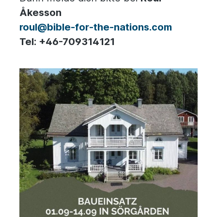
Åkesson
roul@bible-for-the-nations.com
Tel: +46-709314121