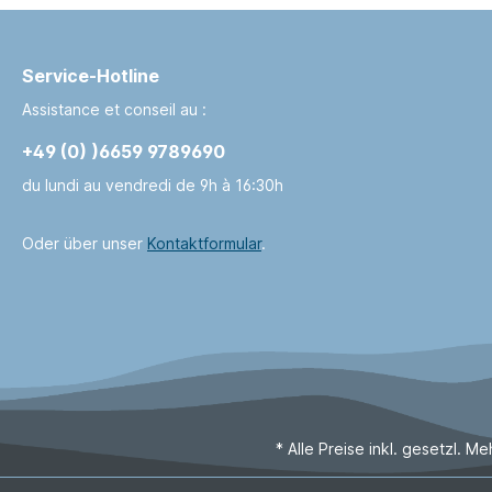
Service-Hotline
Assistance et conseil au :
+49 (0) )6659 9789690
du lundi au vendredi de 9h à 16:30h
Oder über unser
Kontaktformular
.
* Alle Preise inkl. gesetzl. M